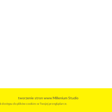
tworzenie stron www
Millenium Studio
ub dostępu do plików cookies w Twojej przeglądarce.