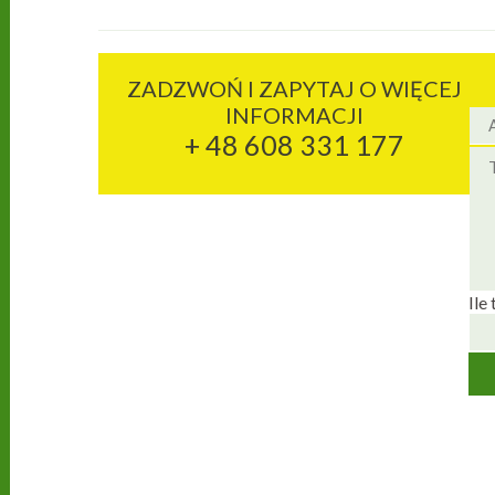
ZADZWOŃ I ZAPYTAJ O WIĘCEJ
INFORMACJI
+ 48 608 331 177
Ile 