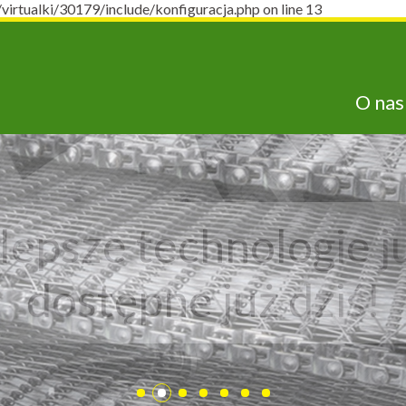
ualki/30179/include/konfiguracja.php on line 13
O nas
lepsze technologie j
dostępne już dziś!