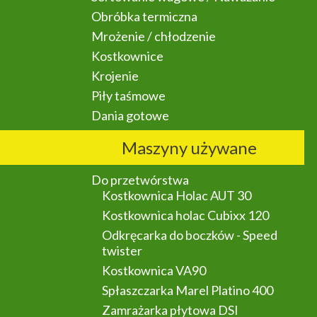
Obróbka termiczna
Mrożenie / chłodzenie
Kostkownice
Krojenie
Piły taśmowe
Dania gotowe
Maszyny używane
Do przetwórstwa
Kostkownica Holac AUT 30
Kostkownica holac Cubixx 120
Odkręcarka do boczków - Speed
twister
Kostkownica VA90
Spłaszczarka Marel Platino 400
Zamrażarka płytowa DSI