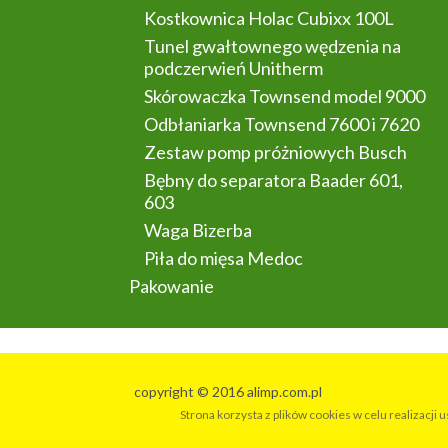
Kostkownica Holac Cubixx 100L
Tunel gwałtownego wędzenia na
podczerwień Unitherm
Skórowaczka Townsend model 9000
Odbłaniarka Townsend 7600 i 7620
Zestaw pomp próżniowych Busch
Bębny do separatora Baader 601,
603
Waga Bizerba
Piła do mięsa Medoc
Pakowanie
copyright © 2016 alimp.com.pl
Strona korzysta z plików cookies w celu realizacji